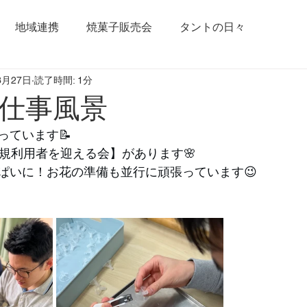
地域連携
焼菓子販売会
タントの日々
3月27日
読了時間: 1分
仕事風景
っています📝
新規利用者を迎える会】があります🌸
ぱいに！お花の準備も並行に頑張っています😉