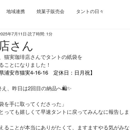
地域連携
焼菓子販売会
タントの日々
2025年7月11日
読了時間: 1分
店さん
、⁣猫実珈琲店さんでタントの紙袋を⁣
ることになりました！⁣
県浦安市猫実4-16-16　定休日：日月祝】
、⁣昨日は2回目の納品へ🛍️✨⁣
袋を手に取ってくださった」
とっても嬉しくて⁣早速タントに戻ってみんなに報告しまし
ることが⁣本当にありがたくて、⁣ますますやる気がみなぎ