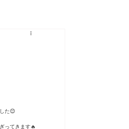
た😊⁣
ってきます🔥⁣