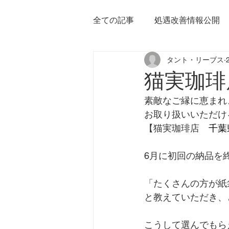
全ての記事
処遇改善情報公開
タント・リーブス
猫実珈琲
素敵なご縁に恵まれ
お取り扱いいただけ
【⁣猫実珈琲店　
千葉
6月に初回の納品を終え
「たくさんの方が紙
と教えていただき、
こうして選んでもらえ