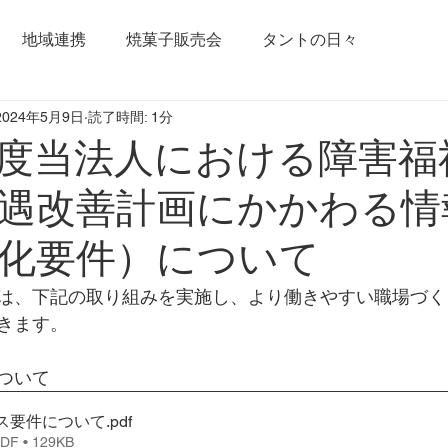
地域連携
焼菓子販売会
タントの日々
2024年5月9日
読了時間: 1分
度当法人における障害福
遇改善計画にかかわる情
化要件）について
は、下記の取り組みを実施し、より働きやすい職場づく
きます。
ついて
ス要件について
.pdf
 • 129KB