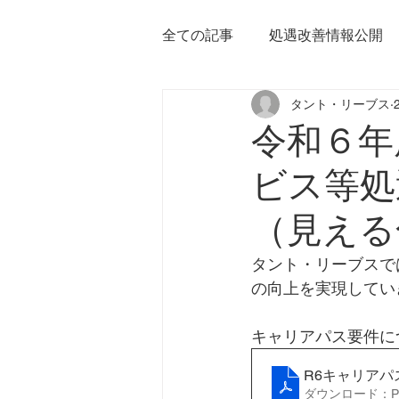
全ての記事
処遇改善情報公開
タント・リーブス
令和６年
ビス等処
（見える
タント・リーブスで
の向上を実現してい
キャリアパス要件に
R6キャリアパ
ダウンロード：PDF