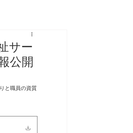
祉サー
報公開
りと職員の資質