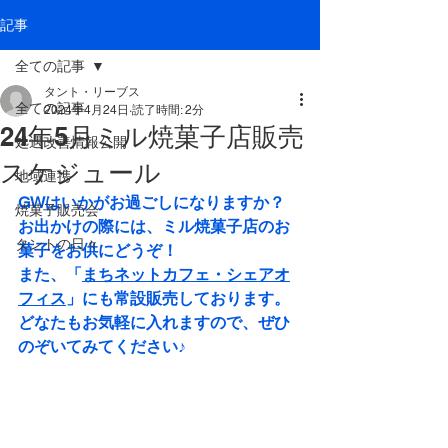
記事
全ての記事
タント・リーブス
全ての記事
2024年4月24日
読了時間: 2分
24年5月ミル焼菓子店販売
処遇改善情報公開
スケジュール
地域連携
GWはいかがお過ごしになりますか？
焼菓子販売会
お出かけの際には、ミル焼菓子店のお
タントの日々
菓子をお供にどうぞ！
また、「
まちネットカフェ・シェアオ
フィス
」にも常設販売しております。
どなたもお気軽に入れますので、ぜひ
のぞいてみてください♪