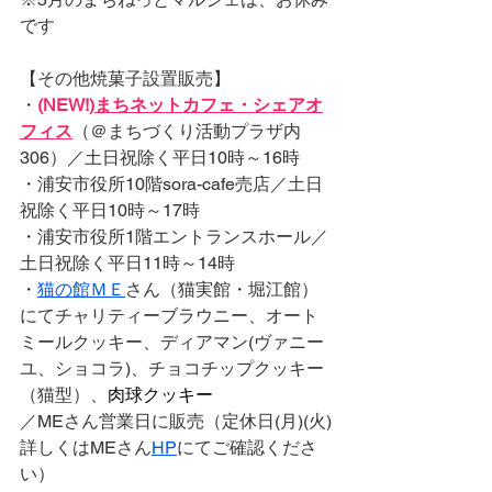
です
【その他焼菓子設置販売】
・
(NEW!)
まちネットカフェ・シェアオ
フィス
（＠まちづくり活動プラザ内
306）／土日祝除く平日10時～16時
・浦安市役所10階sora-cafe売店／土日
祝除く平日10時～17時
・浦安市役所1階エントランスホール／
土日祝除く平日11時～14時
・
猫の館ＭＥ
さん（猫実館・堀江館）
にてチャリティーブラウニー、オート
ミールクッキー、ディアマン(ヴァニー
ユ、ショコラ)、チョコチップクッキー
（猫型）、
肉球クッキー
／MEさん営業日に販売（定休日(月)(火)
詳しくはMEさん
HP
にてご確認くださ
い）