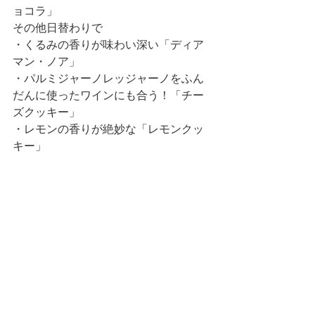
ョコラ」
その他日替わりで
・くるみの香りが味わい深い「ディア
マン・ノア」
・パルミジャーノレッジャーノをふん
だんに使ったワインにも合う！「チー
ズクッキー」
・レモンの香りが絶妙な「レモンクッ
キー」
・さくさく食感「ショートブレット」
・紅茶が香る「紅茶サブレ」
　などなどがございます。
焼菓子販売会